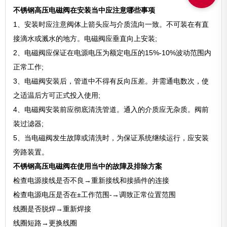
不锈钢高压电磁阀在安装当中应注意哪些事项
1、安装时应注意阀体上箭头应与介质流向一致。不可装在有直
接滴水或溅水的地方。电磁阀应垂直向上安装;
2、电磁阀应保证在电源电压为额定电压的15%-10%波动范围内
正常工作;
3、电磁阀安装后，管道中不得有反向压差。并需通电数次，使
之适温后方可正式投入使用;
4、电磁阀安装前应彻底清洗管道。通入的介质应无杂质。阀前
装过滤器;
5、当电磁阀发生故障或清洗时，为保证系统继续运行，应安装
旁路装置。
不锈钢高压电磁阀在使用当中的故障及排除方案
检查电源接线是否不良→重新接线和接插件的连接
检查电源电压是否在±工作范围-→调致正常位置范围
线圈是否脱焊→重新焊接
线圈短路→更换线圈