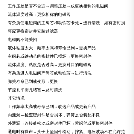
工作压差是否不合适→调整压差→或更换相称的电磁阀
流体温度过高→更换相称的电磁阀
有杂质使电磁阀的主阀芯和动铁芯卡死→进行清洗，如有密封损
坏应更换密封并安装过滤器
电磁阀不能关闭
液体粘度太大，频率太高和寿命已到→更换产品
主阀芯或铁动芯的密封件已损坏→更换密封件
流体温度、粘度是否过高→更换对口的电磁阀
有杂质进入电磁阀产阀芯或动铁芯→进行清洗
弹簧寿命已到或变形→更换
节流孔平衡孔堵塞→及时清洗
其它情况
工作频率太高或寿命已到→改选产品或更新产品
内泄漏→检查密封件是否损坏，弹簧是否装配不良
外泄漏→连接处松动或密封件已坏→紧螺丝或更换密封件
通电时有噪声→头子上坚固件松动，拧紧。电压波动不在允许范