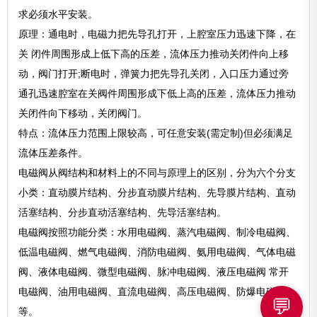
求必须水平安装。
原理：通电时，电磁力把先导孔打开，上腔室压力迅速下降，在
关 闭件周围形成上低下高的压差，流体压力推动关闭件向上移
动，阀门打开;断电时，弹簧力把先导孔关闭，入口压力通过旁
通孔迅速腔室在关阀件周围形成下低上高的压差，流体压力推动
关闭件向下移动，关闭阀门。
特点：流体压力范围上限较高，可任意安装(需定制)但必须满足
流体压差条件。
电磁阀从阀结构和材料上的不同与原理上的区别，分为六个分支
小类：直动膜片结构、分步直动膜片结构、先导膜片结构、直动
活塞结构、分步直动活塞结构、先导活塞结构。
电磁阀按照功能分类：水用电磁阀、蒸汽电磁阀、制冷电磁阀、
低温电磁阀、燃气电磁阀、消防电磁阀、氨用电磁阀、气体电磁
阀、液体电磁阀、微型电磁阀、脉冲电磁阀、液压电磁阀 常开
电磁阀、油用电磁阀、直流电磁阀、高压电磁阀、防爆电磁阀
💬
等。