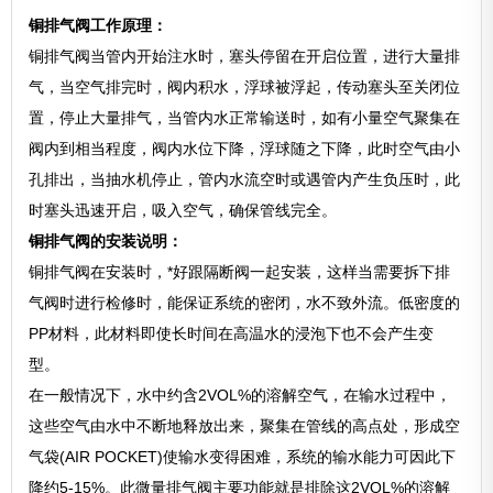
铜排气阀工作原理：
铜排气阀当管内开始注水时，塞头停留在开启位置，进行大量排
气，当空气排完时，阀内积水，浮球被浮起，传动塞头至关闭位
置，停止大量排气，当管内水正常输送时，如有小量空气聚集在
阀内到相当程度，阀内水位下降，浮球随之下降，此时空气由小
孔排出，当抽水机停止，管内水流空时或遇管内产生负压时，此
时塞头迅速开启，吸入空气，确保管线完全。
铜排气阀的安装说明：
铜排气阀在安装时，*好跟隔断阀一起安装，这样当需要拆下排
气阀时进行检修时，能保证系统的密闭，水不致外流。低密度的
PP材料，此材料即使长时间在高温水的浸泡下也不会产生变
型。
在一般情况下，水中约含2VOL%的溶解空气，在输水过程中，
这些空气由水中不断地释放出来，聚集在管线的高点处，形成空
气袋(AIR POCKET)使输水变得困难，系统的输水能力可因此下
降约5-15%。此微量排气阀主要功能就是排除这2VOL%的溶解