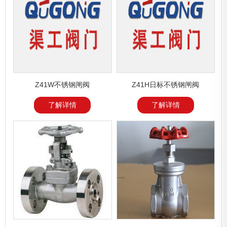
Z41W不锈钢闸阀
Z41H日标不锈钢闸阀
了解详情
了解详情