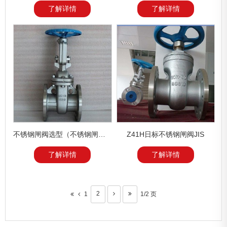
了解详情
了解详情
不锈钢闸阀选型（不锈钢闸阀如何挑选）
Z41H日标不锈钢闸阀JIS
了解详情
了解详情
2
1
1/2 页